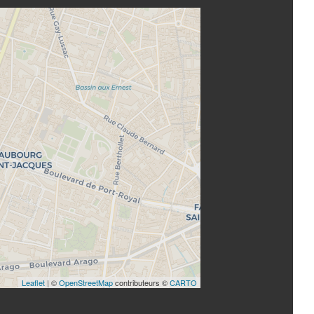
Leaflet
| ©
OpenStreetMap
contributeurs ©
CARTO