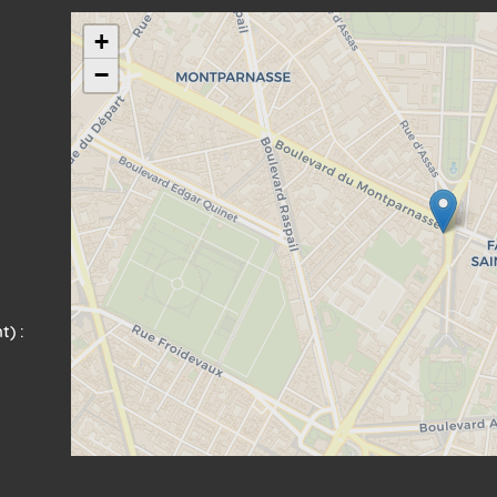
+
−
t) :