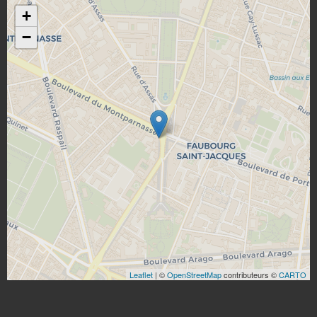
+
−
Leaflet
| ©
OpenStreetMap
contributeurs ©
CARTO